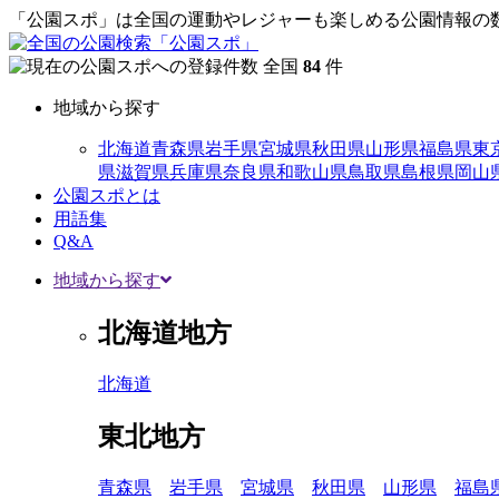
「公園スポ」は全国の運動やレジャーも楽しめる公園情報の数
全国
84
件
地域から探す
北海道
青森県
岩手県
宮城県
秋田県
山形県
福島県
東
県
滋賀県
兵庫県
奈良県
和歌山県
鳥取県
島根県
岡山
公園スポとは
用語集
Q&A
地域から探す
北海道地方
北海道
東北地方
青森県
岩手県
宮城県
秋田県
山形県
福島