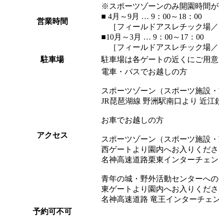
※スポーツゾーンのみ開園時間が
■ 4月～9月 … 9：00～18：00
営業時間
［フィールドアスレチック場／
■10月～3月 … 9：00～17：00
［フィールドアスレチック場／
駐車場
駐車場は各ゲートの近くにご用意
電車・バスでお越しの方
スポーツゾーン（スポーツ施設・
JR琵琶湖線 野洲駅南口より 近
お車でお越しの方
アクセス
スポーツゾーン（スポーツ施設・
西ゲートより園内へお入りくださ
名神高速道路栗東インターチェン
青年の城・野外活動センターへの
東ゲートより園内へお入りくださ
名神高速道路 竜王インターチェ
予約可不可