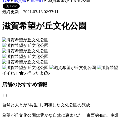
TOP
滋賀県
竜王町
滋賀希望が丘文化公園
最終更新：2021-03-13 02:33:11
滋賀希望が丘文化公園
イイね！
5
行ったよ
6
店舗のおすすめ情報
自然と人とが"共生"し調和した文化公園の醸成
希望が丘文化公園は豊かな自然に恵まれた、東西約4km、南