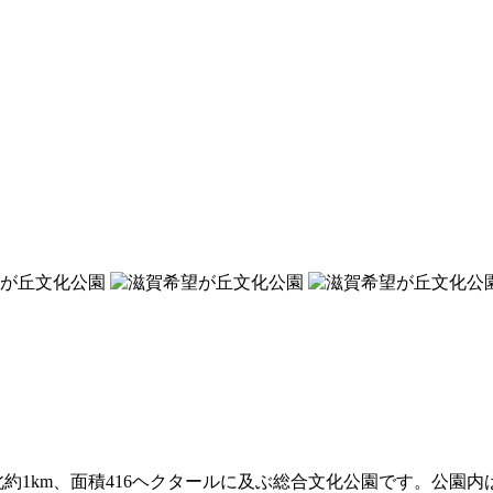
北約1km、面積416ヘクタールに及ぶ総合文化公園です。公園