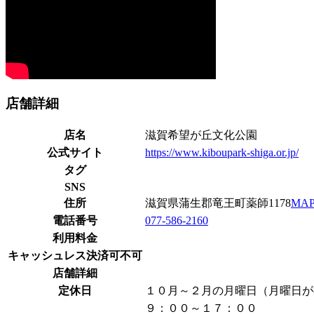
店舗詳細
店名
滋賀希望が丘文化公園
公式サイト
https://www.kiboupark-shiga.or.jp/
タグ
SNS
住所
滋賀県蒲生郡竜王町薬師1178
MA
電話番号
077-586-2160
利用料金
キャッシュレス決済可不可
店舗詳細
定休日
１０月～２月の月曜日（月曜日が
９：００～１７：００