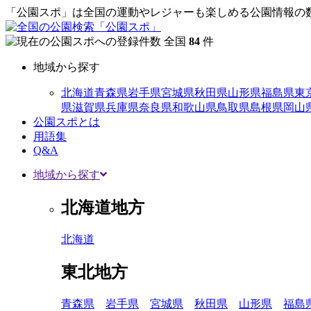
「公園スポ」は全国の運動やレジャーも楽しめる公園情報の数
全国
84
件
地域から探す
北海道
青森県
岩手県
宮城県
秋田県
山形県
福島県
東
県
滋賀県
兵庫県
奈良県
和歌山県
鳥取県
島根県
岡山
公園スポとは
用語集
Q&A
地域から探す
北海道地方
北海道
東北地方
青森県
岩手県
宮城県
秋田県
山形県
福島