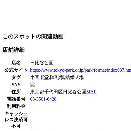
このスポットの関連動画
店舗詳細
店名
日比谷公園
公式サイト
https://www.tokyo-park.or.jp/park/format/index037.ht
タグ
小音楽堂,陳列場,結婚式場
SNS
住所
東京都千代田区日比谷公園
MAP
電話番号
03-3501-6428
利用料金
キャッシュ
レス決済可
不可