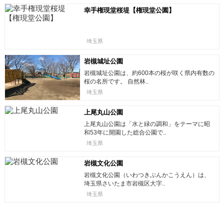
幸手権現堂桜堤【権現堂公園】
埼玉県
岩槻城址公園
岩槻城址公園は、約600本の桜が咲く県内有数の
桜の名所です。 自然林..
埼玉県
上尾丸山公園
上尾丸山公園は「水と緑の調和」をテーマに昭
和53年に開園した総合公園で..
埼玉県
岩槻文化公園
岩槻文化公園（いわつきぶんかこうえん）は、
埼玉県さいたま市岩槻区大字..
埼玉県