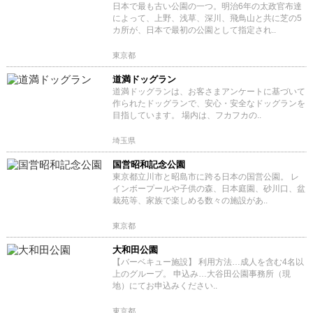
日本で最も古い公園の一つ。明治6年の太政官布達
によって、上野、浅草、深川、飛鳥山と共に芝の5
カ所が、日本で最初の公園として指定され..
東京都
道満ドッグラン
道満ドッグランは、お客さまアンケートに基づいて
作られたドッグランで、安心・安全なドッグランを
目指しています。 場内は、フカフカの..
埼玉県
国営昭和記念公園
東京都立川市と昭島市に跨る日本の国営公園。 レ
インボープールや子供の森、日本庭園、砂川口、盆
栽苑等、家族で楽しめる数々の施設があ..
東京都
大和田公園
【バーベキュー施設】 利用方法…成人を含む4名以
上のグループ。 申込み…大谷田公園事務所（現
地）にてお申込みください..
東京都