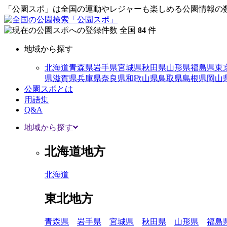
「公園スポ」は全国の運動やレジャーも楽しめる公園情報の数
全国
84
件
地域から探す
北海道
青森県
岩手県
宮城県
秋田県
山形県
福島県
東
県
滋賀県
兵庫県
奈良県
和歌山県
鳥取県
島根県
岡山
公園スポとは
用語集
Q&A
地域から探す
北海道地方
北海道
東北地方
青森県
岩手県
宮城県
秋田県
山形県
福島