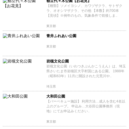
都立代々木公園【お花見】
【種類】ソメイヨシノ、カワヅザクラ、サトザク
ラ、オオシマザクラ、その他 【本数】約700本
【見頃】※例年のもの。気象条件で前後しま..
東京都
青井ふれあい公園
東京都
岩槻文化公園
岩槻文化公園（いわつきぶんかこうえん）は、埼玉
県さいたま市岩槻区大字村国にある公園。 1988年
（昭和63年）11月に開設された元荒川や..
埼玉県
大和田公園
【バーベキュー施設】 利用方法…成人を含む4名以
上のグループ。 申込み…大谷田公園事務所（現
地）にてお申込みください..
東京都