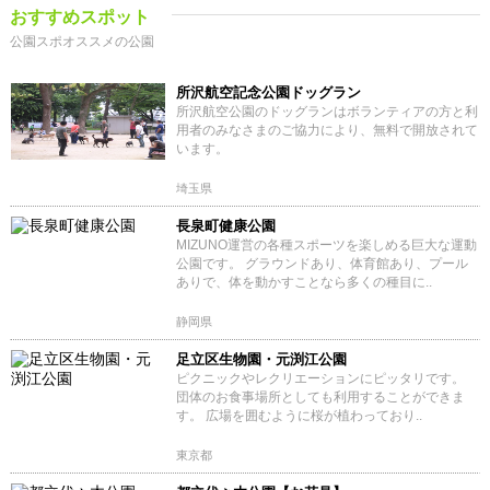
おすすめスポット
公園スポオススメの公園
所沢航空記念公園ドッグラン
所沢航空公園のドッグランはボランティアの方と利
用者のみなさまのご協力により、無料で開放されて
います。
埼玉県
長泉町健康公園
MIZUNO運営の各種スポーツを楽しめる巨大な運動
公園です。 グラウンドあり、体育館あり、プール
ありで、体を動かすことなら多くの種目に..
静岡県
足立区生物園・元渕江公園
ピクニックやレクリエーションにピッタリです。
団体のお食事場所としても利用することができま
す。 広場を囲むように桜が植わっており..
東京都