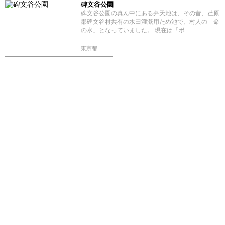
碑文谷公園
碑文谷公園の真ん中にある弁天池は、その昔、荏原
郡碑文谷村共有の水田灌漑用ため池で、村人の「命
の水」となっていました。 現在は「ボ..
東京都