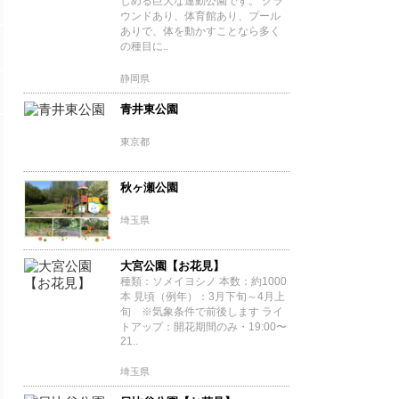
しめる巨大な運動公園です。 グラ
ウンドあり、体育館あり、プール
ありで、体を動かすことなら多く
の種目に..
静岡県
青井東公園
東京都
秋ヶ瀬公園
埼玉県
大宮公園【お花見】
種類：ソメイヨシノ 本数：約1000
本 見頃（例年）：3月下旬～4月上
旬 ※気象条件で前後します ライ
トアップ：開花期間のみ・19:00〜
21..
埼玉県