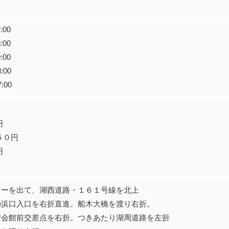
00
00
00
:00
:00
円
５０円
円
ターを出て、湖西道路・１６１号線を北上
の浜口入口を右折直進。船木大橋を渡り右折。
術会館前交差点を右折。つきあたり湖周道路を左折