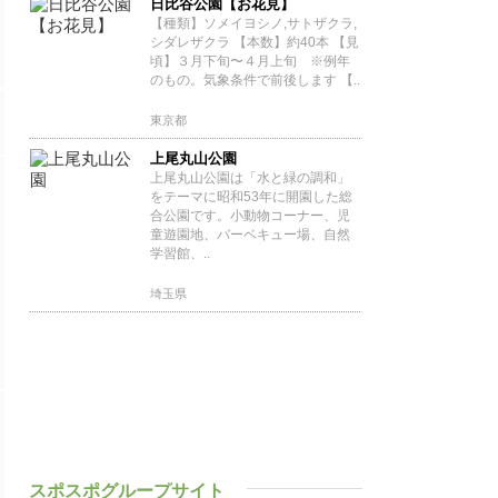
日比谷公園【お花見】
【種類】ソメイヨシノ,サトザクラ,
シダレザクラ 【本数】約40本 【見
頃】３月下旬〜４月上旬 ※例年
のもの。気象条件で前後します 【..
東京都
上尾丸山公園
上尾丸山公園は「水と緑の調和」
をテーマに昭和53年に開園した総
合公園です。小動物コーナー、児
童遊園地、バーベキュー場、自然
学習館、..
埼玉県
スポスポグループサイト