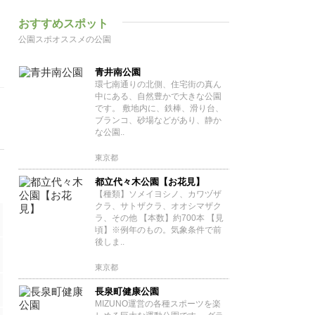
おすすめスポット
公園スポオススメの公園
青井南公園
環七南通りの北側、住宅街の真ん
中にある、自然豊かで大きな公園
です。 敷地内に、鉄棒、滑り台、
ブランコ、砂場などがあり、静か
な公園..
東京都
都立代々木公園【お花見】
【種類】ソメイヨシノ、カワヅザ
クラ、サトザクラ、オオシマザク
ラ、その他 【本数】約700本 【見
頃】※例年のもの。気象条件で前
後しま..
東京都
長泉町健康公園
MIZUNO運営の各種スポーツを楽