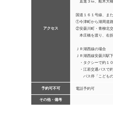
直進３㎞、船木大橋
国道１６１号線、ま
①今津町から湖周道
アクセス
②安曇川町・青柳北交
本庄橋を渡り、右折
ＪＲ湖西線の場合
ＪＲ湖西線安曇川駅
・タクシーで約１
・江若交通バスで約
バス停「こどもの
予約可不可
電話予約可
その他・備考