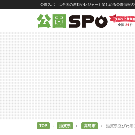
「公園スポ」は全国の運動やレジャーも楽しめる公園情報の数
全国
84
件
TOP
滋賀県
高島市
滋賀県立びわ湖