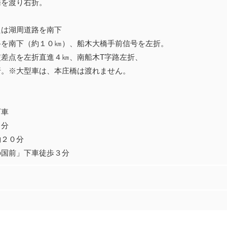
を渡り右折。
たは湖周道路を南下
路を南下（約１０㎞）、船木大橋手前信号を左折。
差点を左折直進４㎞、南船木T字路左折、
。※大型車は、本庄橋は渡れません。
下車
０分
２０分
国前」下車徒歩３分