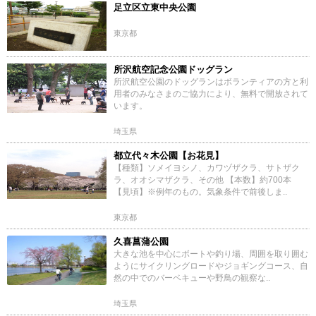
足立区立東中央公園
東京都
所沢航空記念公園ドッグラン
所沢航空公園のドッグランはボランティアの方と利
用者のみなさまのご協力により、無料で開放されて
います。
埼玉県
都立代々木公園【お花見】
【種類】ソメイヨシノ、カワヅザクラ、サトザク
ラ、オオシマザクラ、その他 【本数】約700本
【見頃】※例年のもの。気象条件で前後しま..
東京都
久喜菖蒲公園
大きな池を中心にボートや釣り場、周囲を取り囲む
ようにサイクリングロードやジョギングコース、自
然の中でのバーベキューや野鳥の観察な..
埼玉県