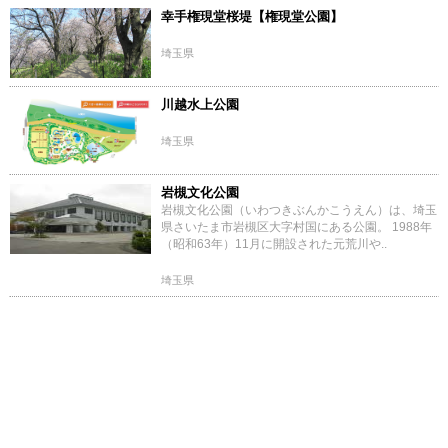
幸手権現堂桜堤【権現堂公園】
埼玉県
川越水上公園
埼玉県
岩槻文化公園
岩槻文化公園（いわつきぶんかこうえん）は、埼玉
県さいたま市岩槻区大字村国にある公園。 1988年
（昭和63年）11月に開設された元荒川や..
埼玉県