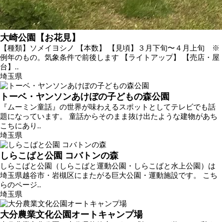
大崎公園【お花見】
【種類】ソメイヨシノ 【本数】 【見頃】３月下旬〜４月上旬 ※
例年のもの。気象条件で前後します 【ライトアップ】 【売店・屋
台】..
埼玉県
トーベ・ヤンソンあけぼの子どもの森公園
『ムーミン童話』の世界が味わえるスポットとしてテレビでも話
題になっています。 童話からそのまま抜け出たような建物があち
こちにあり..
埼玉県
しらこばと公園 コバトンの森
しらこばと公園（しらこばと運動公園・しらこばと水上公園）は
埼玉県越谷市・岩槻区にまたがる巨大公園・運動施設です。 こち
らのページ..
埼玉県
大分農業文化公園オートキャンプ場