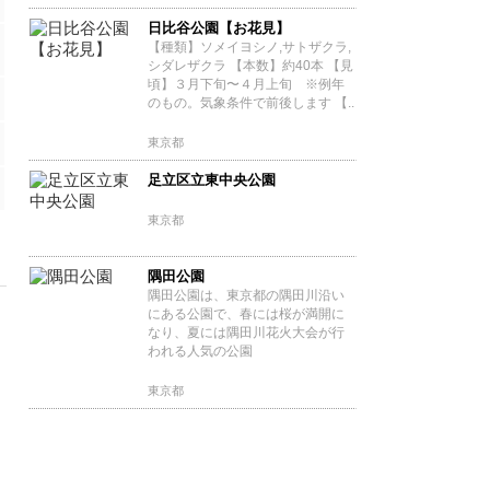
日比谷公園【お花見】
【種類】ソメイヨシノ,サトザクラ,
シダレザクラ 【本数】約40本 【見
頃】３月下旬〜４月上旬 ※例年
のもの。気象条件で前後します 【..
東京都
足立区立東中央公園
東京都
隅田公園
隅田公園は、東京都の隅田川沿い
にある公園で、春には桜が満開に
なり、夏には隅田川花火大会が行
われる人気の公園
東京都