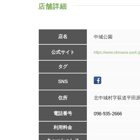
店舗詳細
店名
中城公園
公式サイト
https://www.okinawa-park.
タグ
SNS
住所
北中城村字荻道平田原3
電話番号
098-935-2666
利用料金