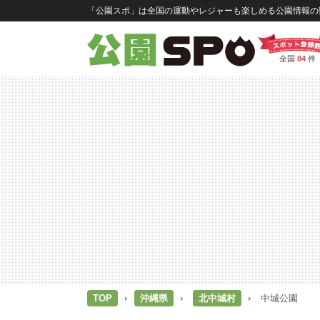
「公園スポ」は全国の運動やレジャーも楽しめる公園情報の数
全国
84
件
TOP
沖縄県
北中城村
中城公園