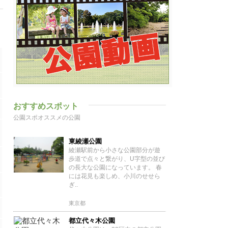
おすすめスポット
公園スポオススメの公園
東綾瀬公園
綾瀬駅前から小さな公園部分が遊
歩道で点々と繋がり、U字型の並び
の長大な公園になっています。 春
には花見も楽しめ、小川のせせら
ぎ..
東京都
都立代々木公園