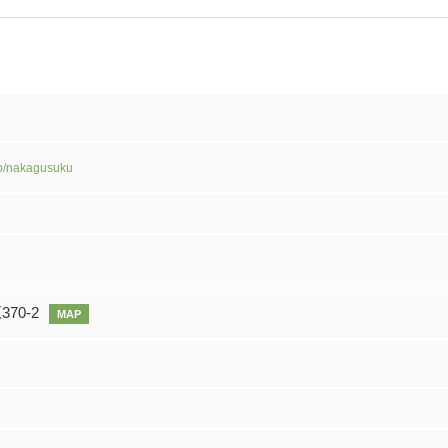
jp/nakagusuku
70-2
MAP