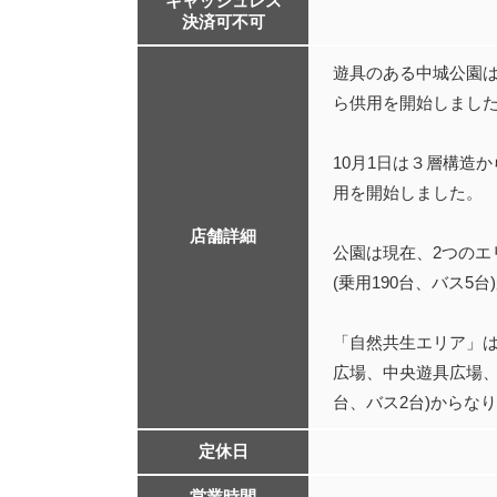
キャッシュレス
決済可不可
遊具のある中城公園は2
ら供用を開始しまし
10月1日は３層構造
用を開始しました。
店舗詳細
公園は現在、2つの
(乗用190台、バス
「自然共生エリア」
広場、中央遊具広場、
台、バス2台)からな
定休日
営業時間