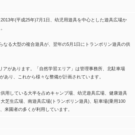
013年(平成25年)7月1日、幼児用遊具を中心とした遊具広場か
た。
からなる大型の複合遊具が、翌年の5月1日にトランポリン遊具の供
エリアがあります。「自然学習エリア」は管理事務所、北駐車場
5台)があり、これから様々な整備が計画されています。
は供用している大半を占めキャンプ場、幼児遊具広場、健康遊具
大芝生広場、南遊具広場(トランポリン遊具)、駐車場(乗用100
り、来園者の多くが利用しています。