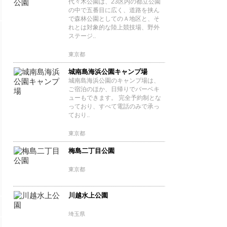
代々木公園は、23区内の都立公園
の中で五番目に広く、道路を挟ん
で森林公園としてのＡ地区と、そ
れとは対象的な陸上競技場、野外
ステージ..
東京都
城南島海浜公園キャンプ場
城南島海浜公園のキャンプ場は、
ご宿泊のほか、日帰りでバーベキ
ューもできます。 完全予約制とな
っており、すべて電話のみで承っ
ており..
東京都
梅島二丁目公園
東京都
川越水上公園
埼玉県