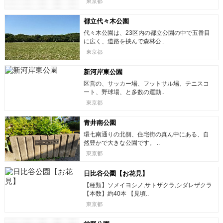
東京都
都立代々木公園
代々木公園は、23区内の都立公園の中で五番目
に広く、道路を挟んで森林公..
東京都
新河岸東公園
区営の、サッカー場、フットサル場、テニスコ
ート、野球場、と多数の運動..
東京都
青井南公園
環七南通りの北側、住宅街の真ん中にある、自
然豊かで大きな公園です。 ..
東京都
日比谷公園【お花見】
【種類】ソメイヨシノ,サトザクラ,シダレザクラ
【本数】約40本 【見頃..
東京都