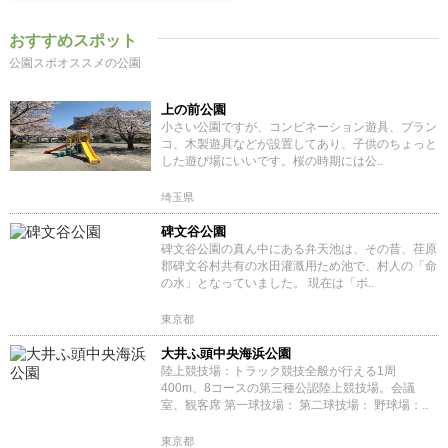
おすすめスポット
公園スポオススメの公園
上の前公園
小さい公園ですが、コンビネーション遊具、ブラン
コ、木製遊具などが設置してあり、子供のちょっと
した遊び場にいいです。桜の時期には公..
埼玉県
碑文谷公園
碑文谷公園の真ん中にある弁天池は、その昔、荏原
郡碑文谷村共有の水田灌漑用ため池で、村人の「命
の水」となっていました。 現在は「ボ..
東京都
大井ふ頭中央海浜公園
陸上競技場：トラック競技全般が行える1周
400m、8コースの第三種公認陸上競技場。会議
室、観客席 第一球技場： 第二球技場： 野球場：..
東京都