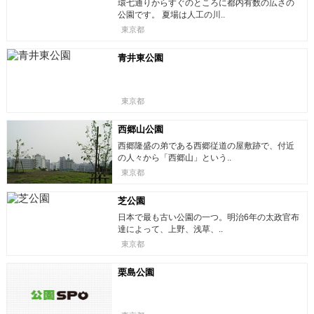
環七通りからすぐのところに都内有数の広さの
公園です。 夏場は人工の川..
東京都
青井東公園
東京都
西郷山公園
西郷隆盛の弟である西郷従道の屋敷跡で、付近
の人々から「西郷山」という..
東京都
芝公園
日本で最も古い公園の一つ。明治6年の太政官布
達によって、上野、浅草、..
東京都
栗島公園