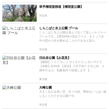
幸手権現堂桜堤【権現堂公園】
埼玉県
しらこばと水上公園 プール
しらこばと水上公園は海より近くて楽しいレジャー
プールです。1周300Mの流水プール、もぐって水
中の窓から外を眺めることのできる人気の..
埼玉県
日比谷公園【お花見】
【種類】ソメイヨシノ,サトザクラ,シダレザクラ
【本数】約40本 【見頃】３月下旬〜４月上旬 ※
例年のもの。気象条件で前後します 【..
東京都
大崎公園
大きく広がる青い空、木々の緑、季節をいっぱい感
じることのできる公園です。
埼玉県