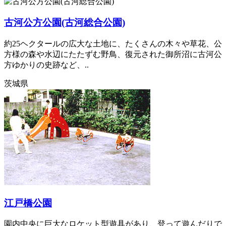
古河公方公園(古河総合公園)
約25ヘクタールの広大な土地に、たくさんの木々や草花、公
方様の森や水辺にたたずむ野鳥、復元された御所沼に古河公
方ゆかりの史跡など、..
茨城県
江戸橋公園
園内中央に巨大なロケット型遊具があり、登って遊んだりで