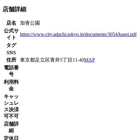
店舗詳細
店名
加青公園
公式サ
https://www.city.adachi.tokyo.jp/documents/3054/kasei.pdf
イト
タグ
SNS
住所
東京都足立区青井5丁目11-40
MAP
電話番
号
利用料
金
キャッ
シュレ
ス決済
可不可
店舗詳
細
定休日