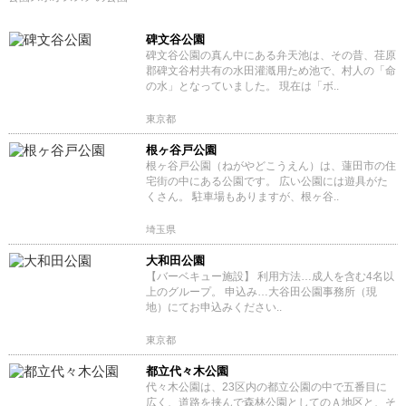
碑文谷公園
碑文谷公園の真ん中にある弁天池は、その昔、荏原
郡碑文谷村共有の水田灌漑用ため池で、村人の「命
の水」となっていました。 現在は「ボ..
東京都
根ヶ谷戸公園
根ヶ谷戸公園（ねがやどこうえん）は、蓮田市の住
宅街の中にある公園です。 広い公園には遊具がた
くさん。 駐車場もありますが、根ヶ谷..
埼玉県
大和田公園
【バーベキュー施設】 利用方法…成人を含む4名以
上のグループ。 申込み…大谷田公園事務所（現
地）にてお申込みください..
東京都
都立代々木公園
代々木公園は、23区内の都立公園の中で五番目に
広く、道路を挟んで森林公園としてのＡ地区と、そ