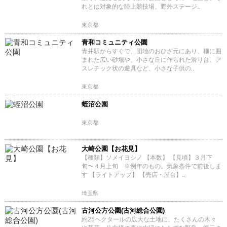
れとは対象的な陸上競技場、野外ステージ..
東京都
青和コミュニティ公園
青井駅からすぐで、団地のおひざ元にあり、柵に囲
まれた広い砂場や、小さな丘に作られた滑り台、ア
スレチック状の遊具など、小さな子供の..
東京都
蛭沼公園
東京都
大崎公園【お花見】
【種類】ソメイヨシノ 【本数】 【見頃】３月下
旬〜４月上旬 ※例年のもの。気象条件で前後しま
す 【ライトアップ】 【売店・屋台】..
埼玉県
古河公方公園(古河総合公園)
約25ヘクタールの広大な土地に、たくさんの木々