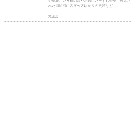
や草花、公方様の森や水辺にたたずむ野鳥、復元さ
れた御所沼に古河公方ゆかりの史跡など、..
茨城県