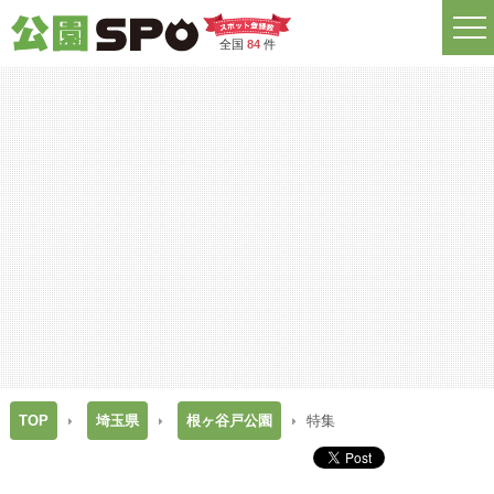
全国
84
件
TOP
埼玉県
根ヶ谷戸公園
特集