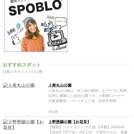
おすすめスポット
公園スポオススメの公園
上尾丸山公園
上尾丸山公園は「水と緑の調和」をテーマに昭和
53年に開園した総合公園です。小動物コーナー、
児童遊園地、バーベキュー場、自然学習館、..
埼玉県
上野恩賜公園【お花見】
【種類】ソメイヨシノ,その他 【本数】約800本
【見頃】3月下旬～4月上旬 ※例年のもの。気象