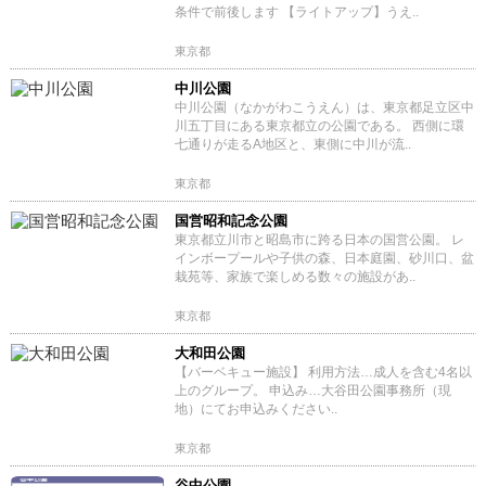
条件で前後します 【ライトアップ】うえ..
東京都
中川公園
中川公園（なかがわこうえん）は、東京都足立区中
川五丁目にある東京都立の公園である。 西側に環
七通りが走るA地区と、東側に中川が流..
東京都
国営昭和記念公園
東京都立川市と昭島市に跨る日本の国営公園。 レ
インボープールや子供の森、日本庭園、砂川口、盆
栽苑等、家族で楽しめる数々の施設があ..
東京都
大和田公園
【バーベキュー施設】 利用方法…成人を含む4名以
上のグループ。 申込み…大谷田公園事務所（現
地）にてお申込みください..
東京都
谷中公園