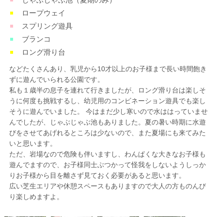
ロープウェイ
スプリング遊具
ブランコ
ロング滑り台
などたくさんあり、乳児から10才以上のお子様まで長い時間飽き
ずに遊んでいられる公園です。
私も１歳半の息子を連れて行きましたが、ロング滑り台は楽しそ
うに何度も挑戦するし、幼児用のコンビネーション遊具でも楽し
そうに遊んでいました。 今はまだ少し寒いので水ははっていませ
んでしたが、じゃぶじゃぶ池もありました。夏の暑い時期に水遊
びをさせてあげれるところは少ないので、また夏場にも来てみた
いと思います。
ただ、岩場なので危険も伴いますし、わんぱくな大きなお子様も
遊んでますので、お子様同士ぶつかって怪我をしないようしっか
りお子様から目を離さず見ておく必要があると思います。
広い芝生エリアや休憩スペースもありますので大人の方ものんび
り楽しめますよ。