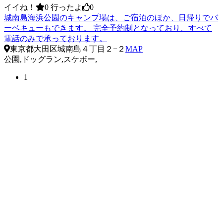
イイね！
0
行ったよ
0
城南島海浜公園のキャンプ場は、ご宿泊のほか、日帰りでバ
ーベキューもできます。 完全予約制となっており、すべて
電話のみで承っております。
東京都大田区城南島４丁目２−２
MAP
公園,ドッグラン,スケボー,
1