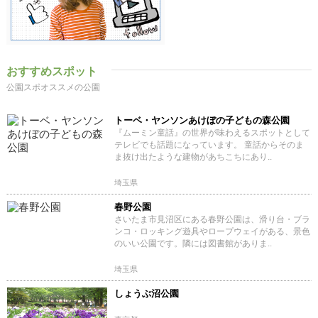
おすすめスポット
公園スポオススメの公園
トーベ・ヤンソンあけぼの子どもの森公園
『ムーミン童話』の世界が味わえるスポットとして
テレビでも話題になっています。 童話からそのま
ま抜け出たような建物があちこちにあり..
埼玉県
春野公園
さいたま市見沼区にある春野公園は、滑り台・ブラ
ンコ・ロッキング遊具やロープウェイがある、景色
のいい公園です。隣には図書館がありま..
埼玉県
しょうぶ沼公園