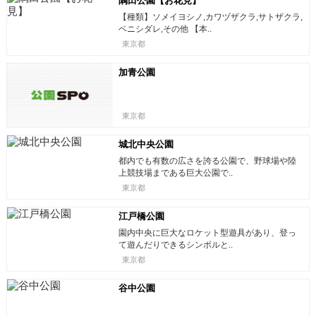
隅田公園【お花見】
【種類】ソメイヨシノ,カワヅザクラ,サトザクラ,
ベニシダレ,その他 【本..
東京都
加青公園
東京都
城北中央公園
都内でも有数の広さを誇る公園で、野球場や陸
上競技場まである巨大公園で..
東京都
江戸橋公園
園内中央に巨大なロケット型遊具があり、登っ
て遊んだりできるシンボルと..
東京都
谷中公園