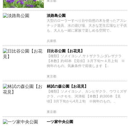
東京都
淡路島公園
大型のローラーすべり台や自然の木を使ったアスレ
チック遊具、水の遊び場、大きな芝生広場など子供
も、大人も一緒に家族で楽しめる空間で..
兵庫県
日比谷公園【お花見】
【種類】ソメイヨシノ,サトザクラ,シダレザクラ
【本数】約40本 【見頃】３月下旬〜４月上旬 ※
例年のもの。気象条件で前後します 【..
東京都
林試の森公園【お花見】
【種類】ソメイヨシノ、カンヒザクラ、ウワミズザ
クラ、ハナモモ、河津桜 【本数】約300本 【見
頃】3月下旬から4月上旬 ※例年のもの。..
東京都
一ツ家中央公園