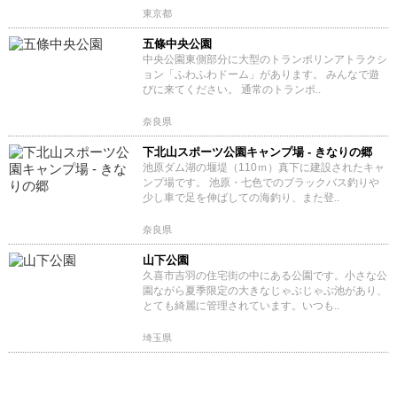
東京都
五條中央公園
中央公園東側部分に大型のトランポリンアトラクシ
ョン「ふわふわドーム」があります。 みんなで遊
びに来てください。 通常のトランポ..
奈良県
下北山スポーツ公園キャンプ場 - きなりの郷
池原ダム湖の堰堤（110ｍ）真下に建設されたキャ
ンプ場です。 池原・七色でのブラックバス釣りや
少し車で足を伸ばしての海釣り、また登..
奈良県
山下公園
久喜市吉羽の住宅街の中にある公園です。小さな公
園ながら夏季限定の大きなじゃぶじゃぶ池があり、
とても綺麗に管理されています。いつも..
埼玉県