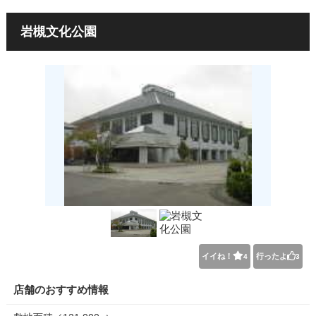
岩槻文化公園
イイね！
行ったよ
4
3
店舗のおすすめ情報