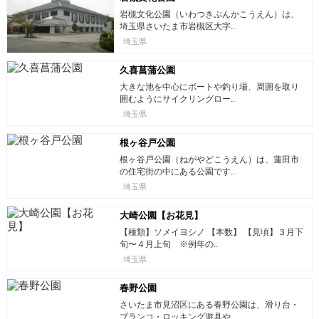
岩槻文化公園（いわつきぶんかこうえん）は、
埼玉県さいたま市岩槻区大字..
埼玉県
久喜菖蒲公園
大きな池を中心にボートや釣り場、周囲を取り
囲むようにサイクリングロー..
埼玉県
根ヶ谷戸公園
根ヶ谷戸公園（ねがやどこうえん）は、蓮田市
の住宅街の中にある公園です..
埼玉県
大崎公園【お花見】
【種類】ソメイヨシノ 【本数】 【見頃】３月下
旬〜４月上旬 ※例年の..
埼玉県
春野公園
さいたま市見沼区にある春野公園は、滑り台・
ブランコ・ロッキング遊具や..