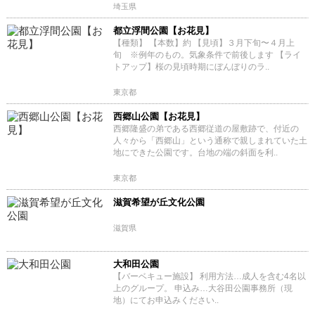
埼玉県
都立浮間公園【お花見】
【種類】 【本数】約 【見頃】３月下旬〜４月上
旬 ※例年のもの。気象条件で前後します 【ライ
トアップ】桜の見頃時期にぼんぼりのラ..
東京都
西郷山公園【お花見】
西郷隆盛の弟である西郷従道の屋敷跡で、付近の
人々から「西郷山」という通称で親しまれていた土
地にできた公園です。台地の端の斜面を利..
東京都
滋賀希望が丘文化公園
滋賀県
大和田公園
【バーベキュー施設】 利用方法…成人を含む4名以
上のグループ。 申込み…大谷田公園事務所（現
地）にてお申込みください..