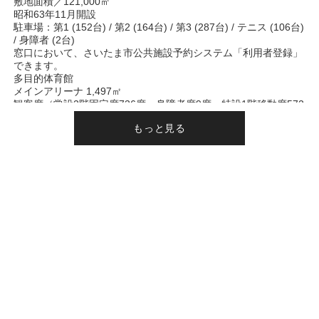
敷地面積／121,000㎡
昭和63年11月開設
駐車場：第1 (152台) / 第2 (164台) / 第3 (287台) / テニス (106台)
/ 身障者 (2台)
窓口において、さいたま市公共施設予約システム「利用者登録」
できます。
多目的体育館
メインアリーナ 1,497㎡
観客席（常設2階固定席736席、身障者席9席、特設1階移動席572
席）
多目的室 522㎡
武道場 472㎡
弓道場 5的
卓球場 392㎡（10台）
トレーニングルーム 313㎡
研修室 156㎡
和室 137㎡（茶室・和室）
陸上競技場 20,000㎡（グラウンド内 14,000㎡）トラック1周400
ｍ6コース
テニスコート / 5面（グラスサンドコート）・夜間照明 / 300～
750LX