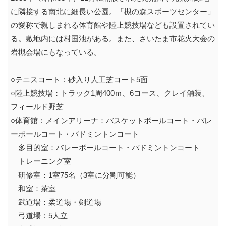
に隣接する南北に細長い公園。「槻の森スポーツセンター」
の愛称で親しまれる体育館や陸上競技場なども設置されてい
る。敷地内には村国池がある。また、さいたま市花火大会の
岩槻会場にもなっている。
○テニスコート：砂入り人工芝コート5面
○陸上競技場：トラック1周400ｍ、6コース、クレイ舗装、
フィールド野芝
○体育館：メインアリーナ：バスケットボールコート・バレ
ーボールコート・バドミントンコート
多目的室：バレーボールコート・バドミントンコート
トレーニング室
研修室：1室75名（3室に分割可能）
和室：茶室
武道場：柔道場・剣道場
弓道場：5人立