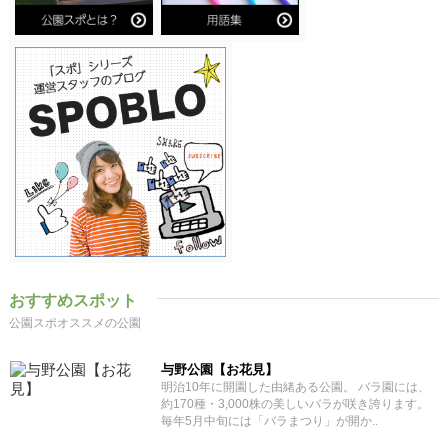
おすすめスポット
公園スポオススメの公園
与野公園【お花見】
明治10年に開園した由緒ある公園。 バラ園には、
約170種・3,000株の美しいバラが咲き誇ります。
毎年5月中旬には「バラまつり」が開か..