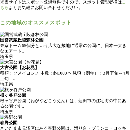
※当サイトはスポット登録無料ですので、スポット管理者様は
こ
ちら
よりお気軽にお問い合わせください。
この地域のオススメスポット
国営武蔵丘陵森林公園
東京ドーム65個分という広大な敷地に通常の公園に、日本一大き
なエアート..
埼玉県
大宮公園【お花見】
種類：ソメイヨシノ 本数：約1000本 見頃（例年）：3月下旬～4月
上旬 ..
埼玉県
根ヶ谷戸公園
根ヶ谷戸公園（ねがやどこうえん）は、蓮田市の住宅街の中にあ
る公園です..
埼玉県
春野公園
さいたま市見沼区にある春野公園は、滑り台・ブランコ・ロッキ