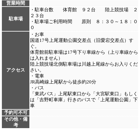
営業時間
・駐車台数 体育館 ９２台 陸上競技場 ２
２３台
駐車場
・駐車場ご利用時間 原則 ８：３０～１８：０
０
・お車
国道17号上尾運動公園交差点（旧愛宕交差点）す
ぐ。
体育館前駐車場は17号下り車線から（上り車線から
は入れません）
陸上競技場北側駐車場は川越上尾線からお入りくだ
アクセス
さい。
・電車
JR高崎線上尾駅から徒歩約20分
・バス
「東武バス」上尾駅東口から「大宮駅東口」もしく
は「吉野町車庫」行きのバスで「上尾運動公園」下
車
予約可不可
その他・備
考