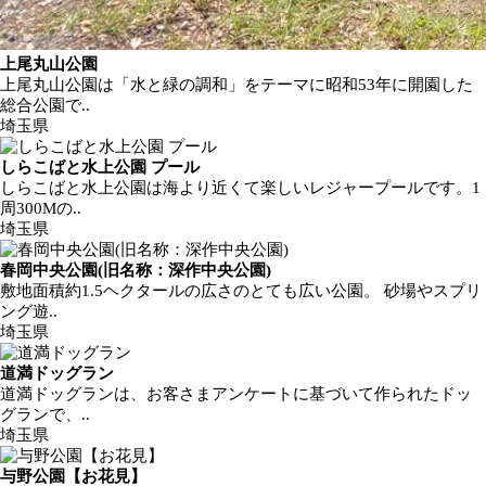
上尾丸山公園
上尾丸山公園は「水と緑の調和」をテーマに昭和53年に開園した
総合公園で..
埼玉県
しらこばと水上公園 プール
しらこばと水上公園は海より近くて楽しいレジャープールです。1
周300Mの..
埼玉県
春岡中央公園(旧名称：深作中央公園)
敷地面積約1.5ヘクタールの広さのとても広い公園。 砂場やスプリ
ング遊..
埼玉県
道満ドッグラン
道満ドッグランは、お客さまアンケートに基づいて作られたドッ
グランで、..
埼玉県
与野公園【お花見】