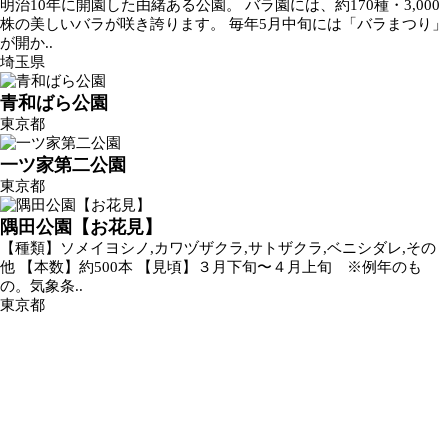
明治10年に開園した由緒ある公園。 バラ園には、約170種・3,000
株の美しいバラが咲き誇ります。 毎年5月中旬には「バラまつり」
が開か..
埼玉県
青和ばら公園
東京都
一ツ家第二公園
東京都
隅田公園【お花見】
【種類】ソメイヨシノ,カワヅザクラ,サトザクラ,ベニシダレ,その
他 【本数】約500本 【見頃】３月下旬〜４月上旬 ※例年のも
の。気象条..
東京都