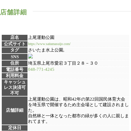
店舗詳細
店名
上尾運動公園
公式サイト
https://www.saitamasuijo.com/
タグ
さいたま水上公園,
SNS
住所
埼玉県上尾市愛宕３丁目２８－３０
048-771-4245
電話番号
利用料金
キャッシュ
レス決済可
不可
上尾運動公園は、昭和42年の第22回国民体育大会
を埼玉県で開催するため主会場として建設されまし
店舗詳細
た。
自然林と一体となった都市の緑が多くの人に親しま
れてます。
定休日