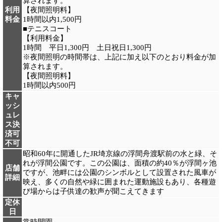
算されます。
利用
【夜間照明料】
料金
1時間以内1,500円
■テニスコート
【利用料金】
1時間 平日1,300円 土日祝日1,300円
※夜間照明の時間帯は、上記に加え以下のとおり料金が加
算されます。
【夜間照明料】
1時間以内500円
キャ
ッシ
ュレ
ス決
済可
不可
昭和60年に開通したJR埼京線の浮間舟渡駅前の水と緑、そ
れが浮間公園です。この公園は、面積の約40％が浮間ヶ池
店舗
ですが、池畔には公園のシンボルとして設置された風車が
詳細
映え、多くの自然や緑に囲まれた運動施設もあり、各種遊
び場からは子供達の歓声が聞こえてきます
定休
日