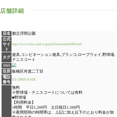
店舗詳細
店名
都立浮間公園
公式
サイ
https://www.tokyo-park.or.jp/park/format/index009.html
ト
遊具,コンビネーション遊具,ブランコ,ロープウェイ,野球場,
タグ
テニスコート
SNS
住所
板橋区舟渡二丁目
電話
03-3969-9168
番号
無料
※野球場・テニスコートについては有料
■野球場
【利用料金】
1時間 平日1,200円 土日祝日1,500円
※夜間照明の時間帯は、上記に加え以下のとおり料金が加