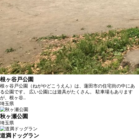
根ヶ谷戸公園
根ヶ谷戸公園（ねがやどこうえん）は、蓮田市の住宅街の中にあ
る公園です。 広い公園には遊具がたくさん。 駐車場もあります
が、根ヶ谷..
埼玉県
秋ヶ瀬公園
埼玉県
道満ドッグラン