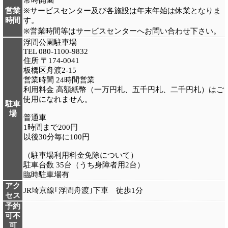
常時開園
営業
※サービスセンター及び各施設は年末年始は休業となりま
時間
す。
※営業時間等はサービスセンターへお問い合わせ下さい。
浮間公園駐車場
TEL 080-1100-9832
住所 〒174-0041
板橋区舟渡2-15
営業時間 24時間営業
利用料金 高額紙幣（一万円札、五千円札、二千円札）はご
使用になれません。
駐車
場
普通車
1時間まで200円
以後30分毎に100円
（駐車場利用料金免除について）
駐車台数 35台（うち身障者用2台）
臨時駐車場有
アク
JR埼京線｢浮間舟渡｣下車 徒歩1分
セス
予約
可不
可