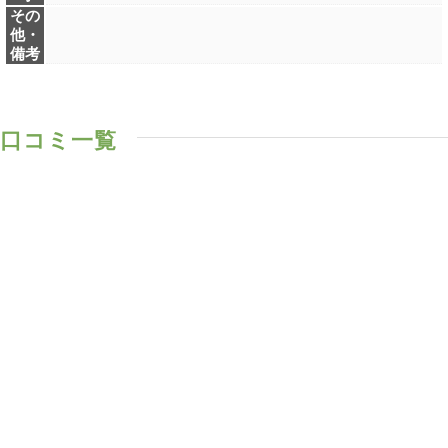
その
他・
備考
口コミ一覧