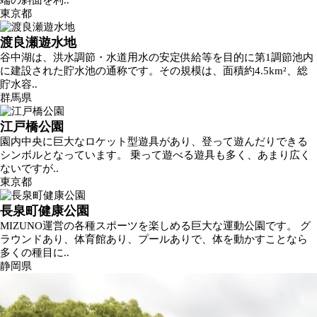
端の斜面を利..
東京都
渡良瀬遊水地
谷中湖は、洪水調節・水道用水の安定供給等を目的に第1調節池内
に建設された貯水池の通称です。その規模は、面積約4.5km²、総
貯水容..
群馬県
江戸橋公園
園内中央に巨大なロケット型遊具があり、登って遊んだりできる
シンボルとなっています。 乗って遊べる遊具も多く、あまり広く
ないですが..
東京都
長泉町健康公園
MIZUNO運営の各種スポーツを楽しめる巨大な運動公園です。 グ
ラウンドあり、体育館あり、プールありで、体を動かすことなら
多くの種目に..
静岡県