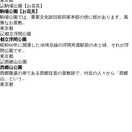
東京都
駒場公園【お花見】
駒場公園では、重要文化財旧前田家本邸の傍に桜があります。風
雅なお屋敷..
東京都
都立浮間公園
昭和60年に開通したJR埼京線の浮間舟渡駅前の水と緑、それが浮
間公園です..
東京都
西郷山公園
西郷隆盛の弟である西郷従道の屋敷跡で、付近の人々から「西郷
山」という..
東京都