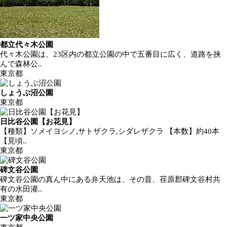
都立代々木公園
代々木公園は、23区内の都立公園の中で五番目に広く、道路を挟
んで森林公..
東京都
しょうぶ沼公園
東京都
日比谷公園【お花見】
【種類】ソメイヨシノ,サトザクラ,シダレザクラ 【本数】約40本
【見頃..
東京都
碑文谷公園
碑文谷公園の真ん中にある弁天池は、その昔、荏原郡碑文谷村共
有の水田灌..
東京都
一ツ家中央公園