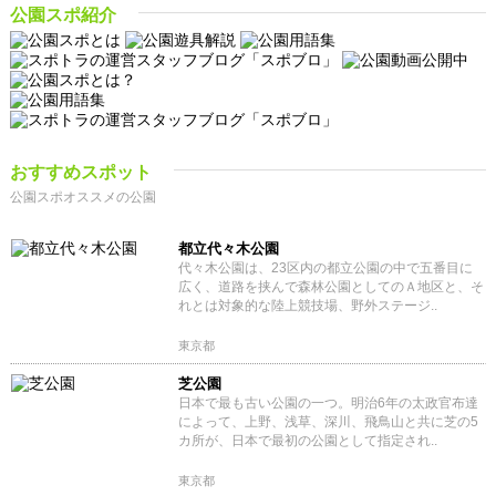
公園スポ紹介
おすすめスポット
公園スポオススメの公園
都立代々木公園
代々木公園は、23区内の都立公園の中で五番目に
広く、道路を挟んで森林公園としてのＡ地区と、そ
れとは対象的な陸上競技場、野外ステージ..
東京都
芝公園
日本で最も古い公園の一つ。明治6年の太政官布達
によって、上野、浅草、深川、飛鳥山と共に芝の5
カ所が、日本で最初の公園として指定され..
東京都