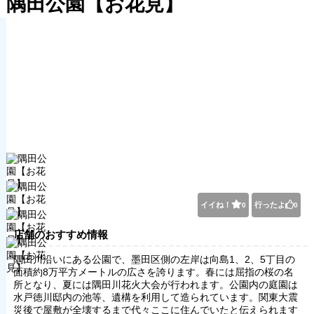
隅田公園【お花見】
イイね！
行ったよ
0
0
店舗のおすすめ情報
隅田川沿いにある公園で、墨田区側の左岸は向島1、2、5丁目の
面積約8万平方メートルの広さを誇ります。春には屈指の桜の名
所となり、夏には隅田川花火大会が行われます。公園内の庭園は
水戸徳川邸内の池等、遺構を利用して造られています。関東大震
災後で屋敷が全壊するまで代々ここに住んでいたと伝えられます