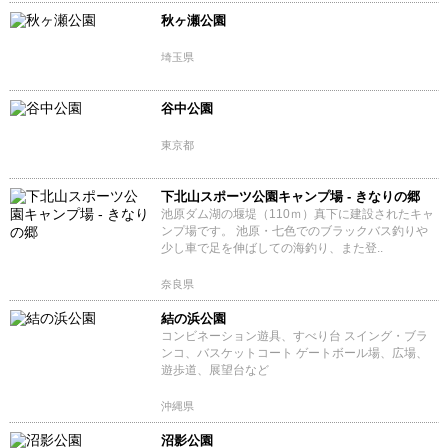
秋ヶ瀬公園
埼玉県
谷中公園
東京都
下北山スポーツ公園キャンプ場 - きなりの郷
池原ダム湖の堰堤（110ｍ）真下に建設されたキャ
ンプ場です。 池原・七色でのブラックバス釣りや
少し車で足を伸ばしての海釣り、また登..
奈良県
結の浜公園
コンビネーション遊具、すべり台 スイング・ブラ
ンコ、バスケットコート ゲートボール場、広場、
遊歩道、展望台など
沖縄県
沼影公園