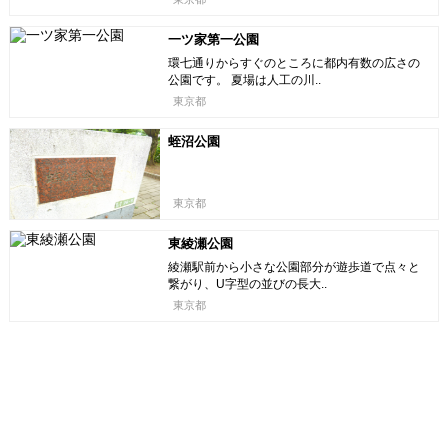
一ツ家第一公園
環七通りからすぐのところに都内有数の広さの
公園です。 夏場は人工の川..
東京都
蛭沼公園
東京都
東綾瀬公園
綾瀬駅前から小さな公園部分が遊歩道で点々と
繋がり、U字型の並びの長大..
東京都