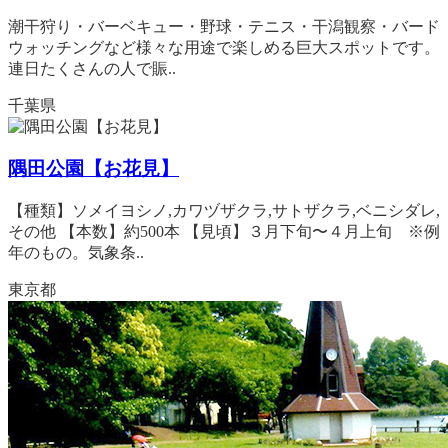
潮干狩り・バーベキュー・野球・テニス・干潟観察・バード
ウォッチングなど様々な用途で楽しめる巨大スポットです。
連日たくさんの人で賑..
千葉県
隅田公園【お花見】
【種類】ソメイヨシノ,カワヅザクラ,サトザクラ,ベニシダレ,
その他 【本数】約500本 【見頃】３月下旬〜４月上旬 ※例
年のもの。気象条..
東京都