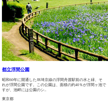
都立浮間公園
昭和60年に開通したJR埼京線の浮間舟渡駅前の水と緑、そ
れが浮間公園です。この公園は、面積の約40％が浮間ヶ池で
すが、池畔には公園のシ..
東京都