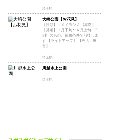
埼玉県
大崎公園【お花見】
【種類】ソメイヨシノ 【本数】
【見頃】３月下旬〜４月上旬 ※
例年のもの。気象条件で前後しま
す 【ライトアップ】 【売店・屋
台】..
埼玉県
川越水上公園
埼玉県