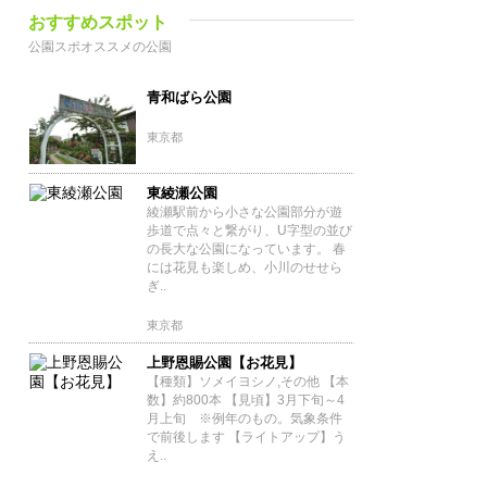
おすすめスポット
公園スポオススメの公園
青和ばら公園
東京都
東綾瀬公園
綾瀬駅前から小さな公園部分が遊
歩道で点々と繋がり、U字型の並び
の長大な公園になっています。 春
には花見も楽しめ、小川のせせら
ぎ..
東京都
上野恩賜公園【お花見】
【種類】ソメイヨシノ,その他 【本
数】約800本 【見頃】3月下旬～4
月上旬 ※例年のもの。気象条件
で前後します 【ライトアップ】う
え..