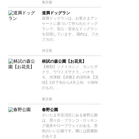
東京都
道満ドッグラン
道満ドッグランは、お客さまアン
ケートに基づいて作られたドッグ
ランで、安心・安全なドッグラン
を目指しています。 場内は、フカ
フカの..
埼玉県
林試の森公園【お花見】
【種類】ソメイヨシノ、カンヒザ
クラ、ウワミズザクラ、ハナモ
モ、河津桜 【本数】約300本 【見
頃】3月下旬から4月上旬 ※例年
のもの。..
東京都
春野公園
さいたま市見沼区にある春野公園
は、滑り台・ブランコ・ロッキン
グ遊具やロープウェイがある、景
色のいい公園です。隣には図書館
がありま..