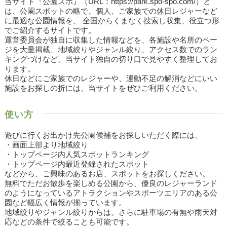
当サイト『公園スポ』（URL：https://park.spo-spo.com/）と
は、公園スポットの略で、個人、ご家族での休日レジャーなど
に最適な公園情報を、 全国からくまなく捜索し収集、役立つ形
でご紹介するサイトです。
運営委員会が独自に収集した情報などを、各施設や名所のペー
ジを大量掲載、地域絞りやジャンル絞り、アクセス数でのラン
キングづけなど、当サイト独自の切り口で見やすく整理してお
ります。
休日などにご家族でのレジャーや、運動不足の解消などにいい
施設をお探しの折には、当サイトをぜひご利用ください。
使い方
遊びに行くお出かけ先公園候補をお探しいただく際には、
・画面上部より地域絞り
・トップページ内人気スポットランキング
・トップページ内最近登録されたスポット
などから、ご興味のあるお店、スポットをお探しください。
無料でただお散歩を楽しめる公園から、優良のレジャーランド
のようになっているアトラクションやスポーツエリアのある公
園など幅広く情報が揃っています。
地域絞りやジャンル絞りからは、さらに駐車場の有無や雨天対
応などの条件で絞ることも可能です。