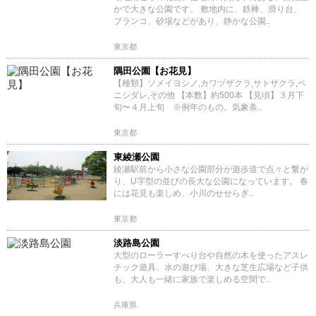
かで大きな公園です。 敷地内に、鉄棒、滑り台、
ブランコ、砂場などがあり、静かな公園..
東京都
隅田公園【お花見】
【種類】ソメイヨシノ,カワヅザクラ,サトザクラ,ベ
ニシダレ,その他 【本数】約500本 【見頃】３月下
旬〜４月上旬 ※例年のもの。気象条..
東京都
東綾瀬公園
綾瀬駅前から小さな公園部分が遊歩道で点々と繋が
り、U字型の並びの長大な公園になっています。 春
には花見も楽しめ、小川のせせらぎ..
東京都
淡路島公園
大型のローラーすべり台や自然の木を使ったアスレ
チック遊具、水の遊び場、大きな芝生広場など子供
も、大人も一緒に家族で楽しめる空間で..
兵庫県