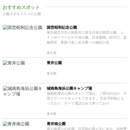
おすすめスポット
公園スポオススメの公園
国営昭和記念公園
東京都立川市と昭島市に跨る日本の国営公園。 レ
インボープールや子供の森、日本庭園、砂川口、盆
栽苑等、家族で楽しめる数々の施設があ..
東京都
青井公園
東京都
城南島海浜公園キャンプ場
城南島海浜公園のキャンプ場は、ご宿泊のほか、日
帰りでバーベキューもできます。 完全予約制とな
っており、すべて電話のみで承っており..
東京都
青井南公園
環七南通りの北側、住宅街の真ん中にある、自然豊